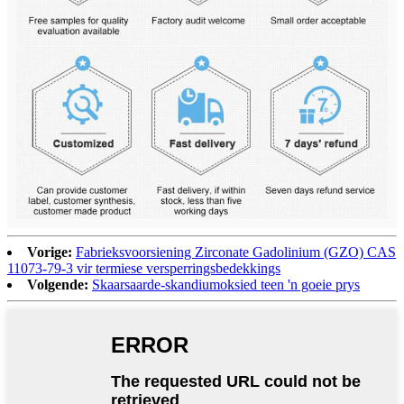
Vorige:
Fabrieksvoorsiening Zirconate Gadolinium (GZO) CAS
11073-79-3 vir termiese versperringsbedekkings
Volgende:
Skaarsaarde-skandiumoksied teen 'n goeie prys