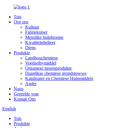
Tuis
Oor ons
Kultuur
Fabriekstoer
Menslike hulpbronne
Kwaliteitsbeheer
Diens
Produkte
Landbouchemiese
Voedselbymiddel
Organiese tussenprodukte
Daaglikse chemiese grondstowwe
Katalisator en Chemiese Hulpmiddels
Ander
Nuus
Gereelde vrae
Kontak Ons
English
Tuis
Produkte