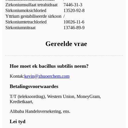
Zirkoniumsulfaat tetrahidraat
7446-31-3
Sirkoniumoksichloried
13520-92-8
Yttrium gestabiliseerde sirkoon
/
Sirkoniumtetrachloried
10026-11-6
Sirkoniumnitraat
13746-89-9
Gereelde vrae
Hoe moet ek bacillus subtilis neem?
Kontak:
kevin@zhuoerchem.com
Betalingsvoorwaardes
T/T (teleksoordrag), Western Union, MoneyGram,
Kredietkaart,
Alibaba Handelsversekering, ens.
Lei tyd