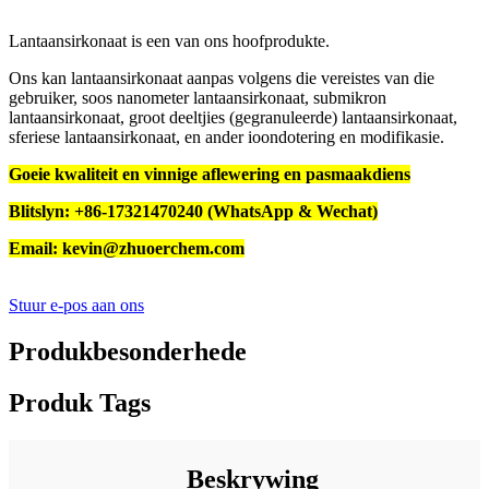
Lantaansirkonaat is een van ons hoofprodukte.
Ons kan lantaansirkonaat aanpas volgens die vereistes van die
gebruiker, soos nanometer lantaansirkonaat, submikron
lantaansirkonaat, groot deeltjies (gegranuleerde) lantaansirkonaat,
sferiese lantaansirkonaat, en ander ioondotering en modifikasie.
Goeie kwaliteit en vinnige aflewering en pasmaakdiens
Blitslyn: +86-17321470240 (WhatsApp & Wechat)
Email: kevin@zhuoerchem.com
Stuur e-pos aan ons
Produkbesonderhede
Produk Tags
Beskrywing