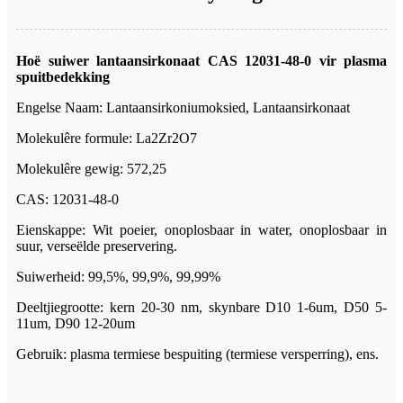
Hoë suiwer lantaansirkonaat CAS 12031-48-0 vir plasma
spuitbedekking
Engelse Naam: Lantaansirkoniumoksied, Lantaansirkonaat
Molekulêre formule: La2Zr2O7
Molekulêre gewig: 572,25
CAS: 12031-48-0
Eienskappe: Wit poeier, onoplosbaar in water, onoplosbaar in
suur, verseëlde preservering.
Suiwerheid: 99,5%, 99,9%, 99,99%
Deeltjiegrootte: kern 20-30 nm, skynbare D10 1-6um, D50 5-
11um, D90 12-20um
Gebruik: plasma termiese bespuiting (termiese versperring), ens.