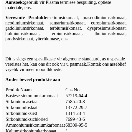
Aansoek:
gebruik vir Plasma termiese bespuiting, optiese
materiale, ens.
Verwante Produkte:
seriumsirkonaat, praseodimiumsirkonaat,
neodimiumsirkonaat, samariumsirkonaat, europiumsirkonaat,
gadoliniumsirkonaat, terbiumsirkonaat, dysprosiumsirkonaat,
holmiumsirkonaat, erbiumsirkonaat, thuliumsirkonaat,
prodysirkonaat, ytterbiumase, ens.
Dit is slegs een spesifikasie vir algemene standaard, as u spesiale
vereistes het, kan ons dit ook vir u pasmaak.Kontak ons ​​asseblief
vryelik vir meer moontlikhede.
Ander beveel produkte aan
Produk Naam
Cas.No
Basiese sirkoniumkarbonaat
57219-64-4
Sirkonium asetaat
7585-20-8
Sirkoniumfosfaat
13772-29-7
Sirkoniumoksied
1314-23-4
Sirkoniumoksichloried
7699-43-6
Ammoniumsirkoniumkarbonaat
68309-95-5
Kaliumsirkoniumkarbonaat
/