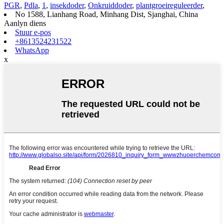
PGR
,
Pdla
,
1
,
insekdoder
,
Onkruiddoder
,
plantgroeireguleerder
,
No 1588, Lianhang Road, Minhang Dist, Sjanghai, China
Aanlyn diens
Stuur e-pos
+8613524231522
WhatsApp
x