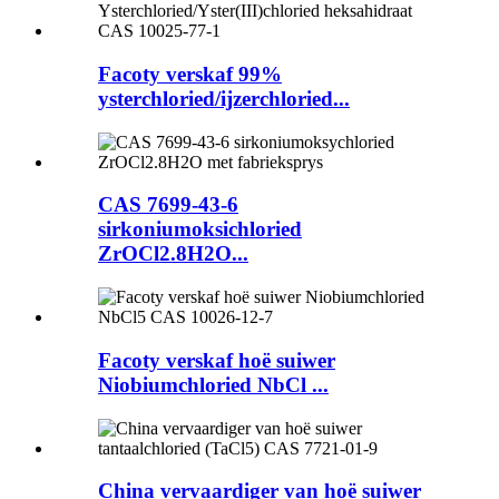
Facoty verskaf 99%
ysterchloried/ijzerchloried...
CAS 7699-43-6
sirkoniumoksichloried
ZrOCl2.8H2O...
Facoty verskaf hoë suiwer
Niobiumchloried NbCl ...
China vervaardiger van hoë suiwer