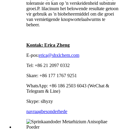
toleransie en kan op 'n verskeidenheid substrate
groei.P. lilacinum het belowende resultate getoon
vir gebruik as 'n biobeheermiddel om die groei
van vernietigende knopwortelaalwurms te
beheer.
Kontak: Erica Zheng
E-pos:
erica@shxlchem.com
Tel: +86 21 2097 0332
Skare: +86 177 1767 9251
WhatsApp: +86 186 2503 6043 (WeChat &
Telegram & Line)
Skype: slhyzy
navraag
besonderhede