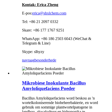
Kontak: Erica Zheng
E-pos:
erica@shxlchem.com
Tel: +86 21 2097 0332
Skare: +86 177 1767 9251
WhatsApp: +86 186 2503 6043 (WeChat &
Telegram & Line)
Skype: slhyzy
navraag
besonderhede
Mikrobiese Inokulante Bacillus
Amyloliquefaciens Poeder
Bacillus Amyloliquefaciens word beskou as 'n
wortelkoloniserende biobeheerbakterie, en word
gebruik om sommige plantwortelpatogene in
landbou, akwakultuur en hidroponika te