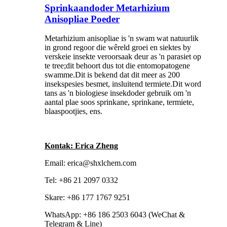
Sprinkaandoder Metarhizium
Anisopliae Poeder
Metarhizium anisopliae is 'n swam wat natuurlik
in grond regoor die wêreld groei en siektes by
verskeie insekte veroorsaak deur as 'n parasiet op
te tree;dit behoort dus tot die entomopatogene
swamme.Dit is bekend dat dit meer as 200
insekspesies besmet, insluitend termiete.Dit word
tans as 'n biologiese insekdoder gebruik om 'n
aantal plae soos sprinkane, sprinkane, termiete,
blaaspootjies, ens.
Kontak: Erica Zheng
Email: erica@shxlchem.com
Tel: +86 21 2097 0332
Skare: +86 177 1767 9251
WhatsApp: +86 186 2503 6043 (WeChat &
Telegram & Line)