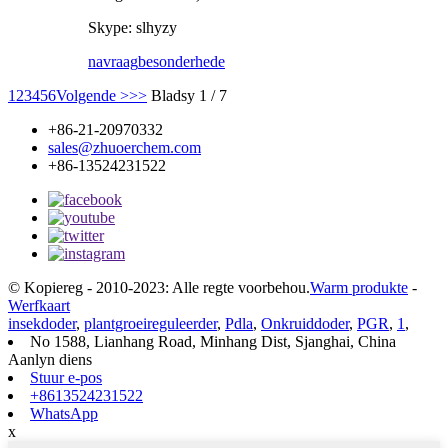
Skype: slhyzy
navraag
besonderhede
1
2
3
4
5
6
Volgende >
>>
Bladsy 1 / 7
+86-21-20970332
sales@zhuoerchem.com
+86-13524231522
© Kopiereg - 2010-2023: Alle regte voorbehou.
Warm produkte
-
Werfkaart
insekdoder
,
plantgroeireguleerder
,
Pdla
,
Onkruiddoder
,
PGR
,
1
,
No 1588, Lianhang Road, Minhang Dist, Sjanghai, China
Aanlyn diens
Stuur e-pos
+8613524231522
WhatsApp
x