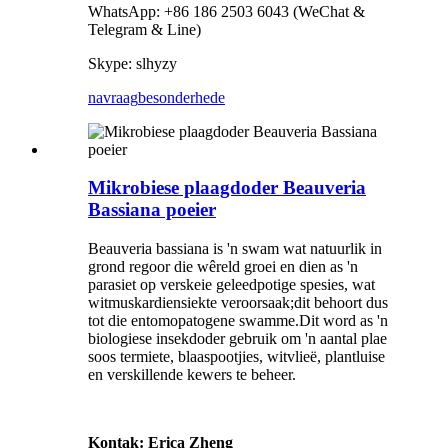
WhatsApp: +86 186 2503 6043 (WeChat &
Telegram & Line)
Skype: slhyzy
navraag
besonderhede
Mikrobiese plaagdoder Beauveria
Bassiana poeier
Beauveria bassiana is 'n swam wat natuurlik in
grond regoor die wêreld groei en dien as 'n
parasiet op verskeie geleedpotige spesies, wat
witmuskardiensiekte veroorsaak;dit behoort dus
tot die entomopatogene swamme.Dit word as 'n
biologiese insekdoder gebruik om 'n aantal plae
soos termiete, blaaspootjies, witvlieë, plantluise
en verskillende kewers te beheer.
Kontak: Erica Zheng