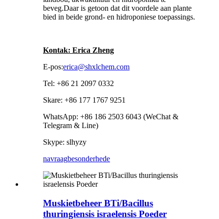
beveg.Daar is getoon dat dit voordele aan plante
bied in beide grond- en hidroponiese toepassings.
Kontak: Erica Zheng
E-pos:
erica@shxlchem.com
Tel: +86 21 2097 0332
Skare: +86 177 1767 9251
WhatsApp: +86 186 2503 6043 (WeChat &
Telegram & Line)
Skype: slhyzy
navraag
besonderhede
Muskietbeheer BTi/Bacillus
thuringiensis israelensis Poeder