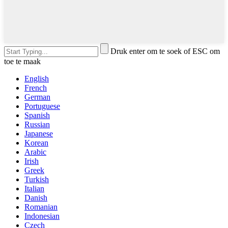
Druk enter om te soek of ESC om
toe te maak
English
French
German
Portuguese
Spanish
Russian
Japanese
Korean
Arabic
Irish
Greek
Turkish
Italian
Danish
Romanian
Indonesian
Czech