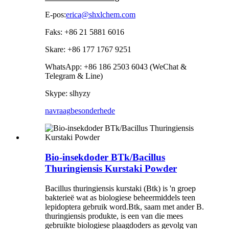
E-pos:
erica@shxlchem.com
Faks: +86 21 5881 6016
Skare: +86 177 1767 9251
WhatsApp: +86 186 2503 6043 (WeChat &
Telegram & Line)
Skype: slhyzy
navraag
besonderhede
Bio-insekdoder BTk/Bacillus
Thuringiensis Kurstaki Powder
Bacillus thuringiensis kurstaki (Btk) is 'n groep
bakterieë wat as biologiese beheermiddels teen
lepidoptera gebruik word.Btk, saam met ander B.
thuringiensis produkte, is een van die mees
gebruikte biologiese plaagdoders as gevolg van