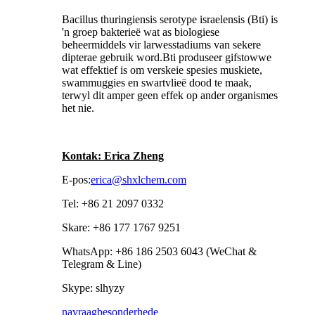
Bacillus thuringiensis serotype israelensis (Bti) is
'n groep bakterieë wat as biologiese
beheermiddels vir larwesstadiums van sekere
dipterae gebruik word.Bti produseer gifstowwe
wat effektief is om verskeie spesies muskiete,
swammuggies en swartvlieë dood te maak,
terwyl dit amper geen effek op ander organismes
het nie.
Kontak: Erica Zheng
E-pos:
erica@shxlchem.com
Tel: +86 21 2097 0332
Skare: +86 177 1767 9251
WhatsApp: +86 186 2503 6043 (WeChat &
Telegram & Line)
Skype: slhyzy
navraag
besonderhede