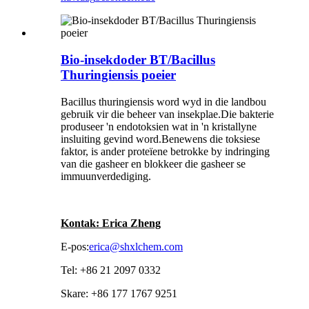
Bio-insekdoder BT/Bacillus
Thuringiensis poeier
Bacillus thuringiensis word wyd in die landbou
gebruik vir die beheer van insekplae.Die bakterie
produseer 'n endotoksien wat in 'n kristallyne
insluiting gevind word.Benewens die toksiese
faktor, is ander proteïene betrokke by indringing
van die gasheer en blokkeer die gasheer se
immuunverdediging.
Kontak: Erica Zheng
E-pos:
erica@shxlchem.com
Tel: +86 21 2097 0332
Skare: +86 177 1767 9251