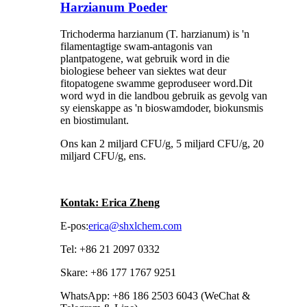
Harzianum Poeder
Trichoderma harzianum (T. harzianum) is 'n
filamentagtige swam-antagonis van
plantpatogene, wat gebruik word in die
biologiese beheer van siektes wat deur
fitopatogene swamme geproduseer word.Dit
word wyd in die landbou gebruik as gevolg van
sy eienskappe as 'n bioswamdoder, biokunsmis
en biostimulant.
Ons kan 2 miljard CFU/g, 5 miljard CFU/g, 20
miljard CFU/g, ens.
Kontak: Erica Zheng
E-pos:
erica@shxlchem.com
Tel: +86 21 2097 0332
Skare: +86 177 1767 9251
WhatsApp: +86 186 2503 6043 (WeChat &