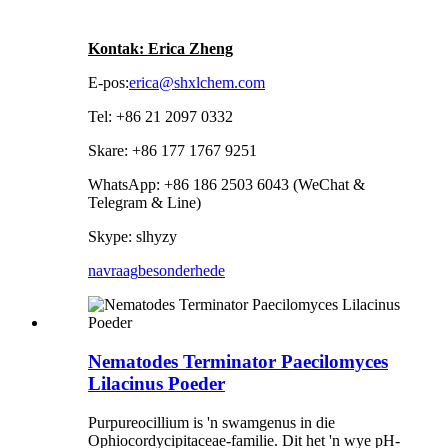
Kontak: Erica Zheng
E-pos:
erica@shxlchem.com
Tel: +86 21 2097 0332
Skare: +86 177 1767 9251
WhatsApp: +86 186 2503 6043 (WeChat &
Telegram & Line)
Skype: slhyzy
navraag
besonderhede
Nematodes Terminator Paecilomyces
Lilacinus Poeder
Purpureocillium is 'n swamgenus in die
Ophiocordycipitaceae-familie. Dit het 'n wye pH-