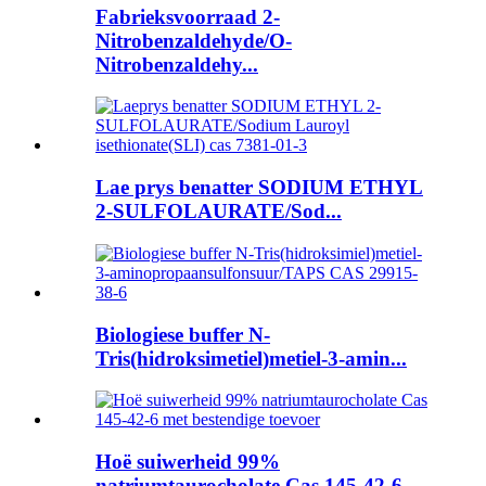
Fabrieksvoorraad 2-
Nitrobenzaldehyde/O-
Nitrobenzaldehy...
Lae prys benatter SODIUM ETHYL
2-SULFOLAURATE/Sod...
Biologiese buffer N-
Tris(hidroksimetiel)metiel-3-amin...
Hoë suiwerheid 99%
natriumtaurocholate Cas 145-42-6