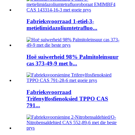
Fabrieksvoorraad 1-etiel-3-
metielimidazoliumtetrafluo...
Hoë suiwerheid 98% Palmitoleinsuur
cas 373-49-9 met b...
Fabrieksvoorraad
Trifenylfosfienoksied TPPO CAS
791...