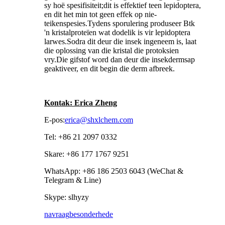
sy hoë spesifisiteit;dit is effektief teen lepidoptera,
en dit het min tot geen effek op nie-
teikenspesies.Tydens sporulering produseer Btk
'n kristalproteïen wat dodelik is vir lepidoptera
larwes.Sodra dit deur die insek ingeneem is, laat
die oplossing van die kristal die protoksien
vry.Die gifstof word dan deur die insekdermsap
geaktiveer, en dit begin die derm afbreek.
Kontak: Erica Zheng
E-pos:
erica@shxlchem.com
Tel: +86 21 2097 0332
Skare: +86 177 1767 9251
WhatsApp: +86 186 2503 6043 (WeChat &
Telegram & Line)
Skype: slhyzy
navraag
besonderhede