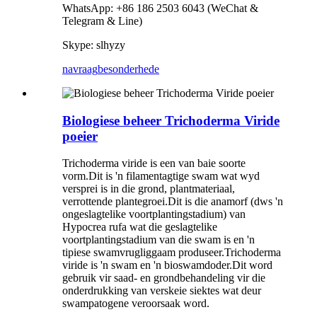
WhatsApp: +86 186 2503 6043 (WeChat &
Telegram & Line)
Skype: slhyzy
navraag
besonderhede
Biologiese beheer Trichoderma Viride
poeier
Trichoderma viride is een van baie soorte
vorm.Dit is 'n filamentagtige swam wat wyd
versprei is in die grond, plantmateriaal,
verrottende plantegroei.Dit is die anamorf (dws 'n
ongeslagtelike voortplantingstadium) van
Hypocrea rufa wat die geslagtelike
voortplantingstadium van die swam is en 'n
tipiese swamvrugliggaam produseer.Trichoderma
viride is 'n swam en 'n bioswamdoder.Dit word
gebruik vir saad- en grondbehandeling vir die
onderdrukking van verskeie siektes wat deur
swampatogene veroorsaak word.