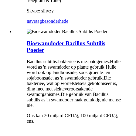
Telegram & Line)
Skype: slhyzy
navraag
besonderhede
Bioswamdoder Bacillus Subtilis
Poeder
Bacillus subtilis-bakterieë is nie-patogenies.Hulle
word as 'n swamdoder op plante gebruik.Hulle
word ook op landbousade, soos groente- en
sojaboonsade, as 'n swamdoder gebruik.Die
bakterieë, wat op wortelstelsels gekoloniseer is,
ding mee met siekteveroorsakende
swamorganismes.Die gebruik van Bacillus
subtilis as 'n swamdoder raak gelukkig nie mense
nie.
Ons kan 20 miljard CFU/g, 100 miljard CFU/g,
ens.