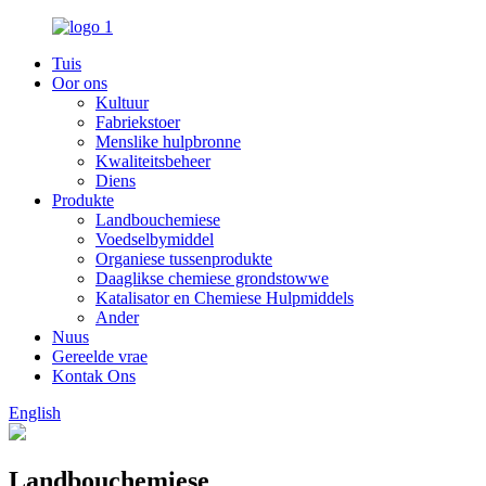
Tuis
Oor ons
Kultuur
Fabriekstoer
Menslike hulpbronne
Kwaliteitsbeheer
Diens
Produkte
Landbouchemiese
Voedselbymiddel
Organiese tussenprodukte
Daaglikse chemiese grondstowwe
Katalisator en Chemiese Hulpmiddels
Ander
Nuus
Gereelde vrae
Kontak Ons
English
Landbouchemiese