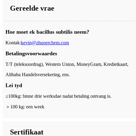
Gereelde vrae
Hoe moet ek bacillus subtilis neem?
Kontak:
kevin@zhuoerchem.com
Betalingsvoorwaardes
T/T (teleksoordrag), Western Union, MoneyGram, Kredietkaart,
Alibaba Handelsversekering, ens.
Lei tyd
≤100kg: binne drie werksdae nadat betaling ontvang is.
＞
100 kg: een week
Sertifikaat