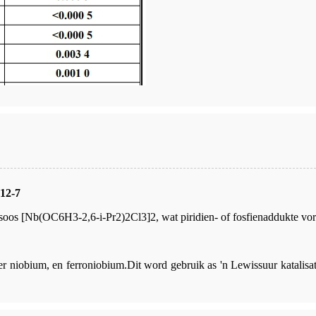
12-7
oos [Nb(OC6H3-2,6-i-Pr2)2Cl3]2, wat piridien- of fosfienaddukte vor
 niobium, en ferroniobium.Dit word gebruik as 'n Lewissuur katalisator