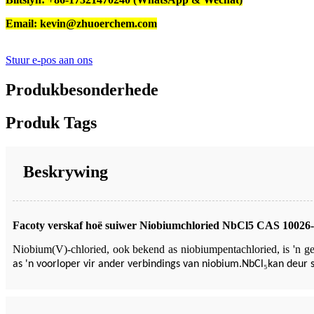
Email: kevin@zhuoerchem.com
Stuur e-pos aan ons
Produkbesonderhede
Produk Tags
Beskrywing
Facoty verskaf hoë suiwer Niobiumchloried NbCl5 CAS 10026-
Niobium(V)-chloried, ook bekend as niobiumpentachloried, is 'n ge
₅
as 'n voorloper vir ander verbindings van niobium.NbCl
kan deur 