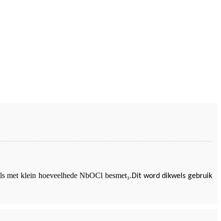
kwels met klein hoeveelhede NbOCl besmet
₃
.Dit word dikwels gebruik