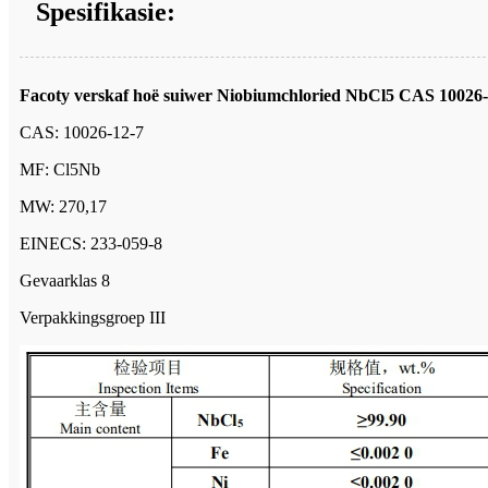
Spesifikasie:
Facoty verskaf hoë suiwer Niobiumchloried NbCl5 CAS 10026-
CAS: 10026-12-7
MF: Cl5Nb
MW: 270,17
EINECS: 233-059-8
Gevaarklas 8
Verpakkingsgroep III