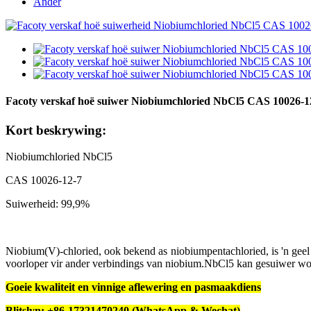
Ander
Facoty verskaf hoë suiwer Niobiumchloried NbCl5 CAS 10026-1
Kort beskrywing:
Niobiumchloried NbCl5
CAS 10026-12-7
Suiwerheid: 99,9%
Niobium(V)-chloried, ook bekend as niobiumpentachloried, is 'n geel 
voorloper vir ander verbindings van niobium.NbCl5 kan gesuiwer wor
Goeie kwaliteit en vinnige aflewering en pasmaakdiens
Blitslyn: +86-17321470240 (WhatsApp & Wechat)