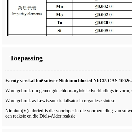
Toepassing
Facoty verskaf hoë suiwer Niobiumchloried NbCl5 CAS 10026-
Word gebruik om gemengde chloor-aryloksiedverbindings te vorm, s
Word gebruik as Lewis-suur katalisator in organiese sintese.
Niobium(V)chloried is die voorloper in die voorbereiding van suiwer
een reaksie en die Diels-Alder reaksie.