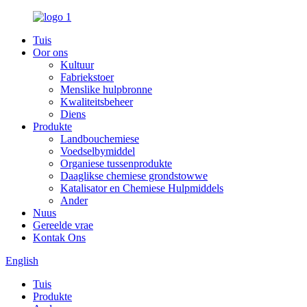
Tuis
Oor ons
Kultuur
Fabriekstoer
Menslike hulpbronne
Kwaliteitsbeheer
Diens
Produkte
Landbouchemiese
Voedselbymiddel
Organiese tussenprodukte
Daaglikse chemiese grondstowwe
Katalisator en Chemiese Hulpmiddels
Ander
Nuus
Gereelde vrae
Kontak Ons
English
Tuis
Produkte