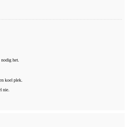
 nodig het.
en koel plek.
l nie.