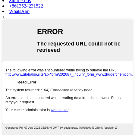
Stuur e-pos
+8613524231522
WhatsApp
x