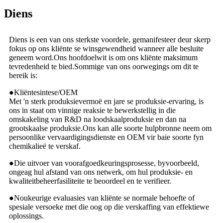
Diens
Diens is een van ons sterkste voordele, gemanifesteer deur skerp
fokus op ons kliënte se winsgewendheid wanneer alle besluite
geneem word.Ons hoofdoelwit is om ons kliënte maksimum
tevredenheid te bied.Sommige van ons oorwegings om dit te
bereik is:
●
Kliëntesintese/OEM
Met 'n sterk produksievermoë en jare se produksie-ervaring, is
ons in staat om vinnige reaksie te bewerkstellig in die
omskakeling van R&D na loodskaalproduksie en dan na
grootskaalse produksie.Ons kan alle soorte hulpbronne neem om
persoonlike vervaardigingsdienste en OEM vir baie soorte fyn
chemikalieë te verskaf.
●
Die uitvoer van voorafgoedkeuringsprosesse, byvoorbeeld,
ongeag hul afstand van ons netwerk, om hul produksie- en
kwaliteitbeheerfasiliteite te beoordeel en te verifieer.
●
Noukeurige evaluasies van kliënte se normale behoefte of
spesiale versoeke met die oog op die verskaffing van effektiewe
oplossings.