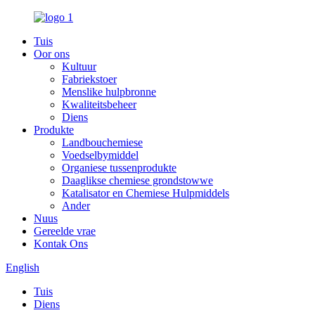
Tuis
Oor ons
Kultuur
Fabriekstoer
Menslike hulpbronne
Kwaliteitsbeheer
Diens
Produkte
Landbouchemiese
Voedselbymiddel
Organiese tussenprodukte
Daaglikse chemiese grondstowwe
Katalisator en Chemiese Hulpmiddels
Ander
Nuus
Gereelde vrae
Kontak Ons
English
Tuis
Diens