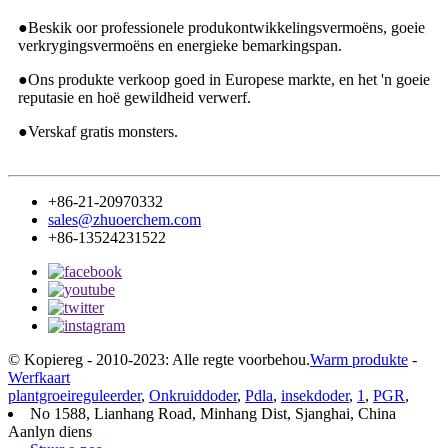
●
Beskik oor professionele produkontwikkelingsvermoëns, goeie
verkrygingsvermoëns en energieke bemarkingspan.
●
Ons produkte verkoop goed in Europese markte, en het 'n goeie
reputasie en hoë gewildheid verwerf.
●
Verskaf gratis monsters.
+86-21-20970332
sales@zhuoerchem.com
+86-13524231522
© Kopiereg - 2010-2023: Alle regte voorbehou.
Warm produkte
-
Werfkaart
plantgroeireguleerder
,
Onkruiddoder
,
Pdla
,
insekdoder
,
1
,
PGR
,
No 1588, Lianhang Road, Minhang Dist, Sjanghai, China
Aanlyn diens