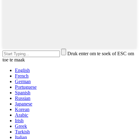
Druk enter om te soek of ESC om
toe te maak
English
French
German
Portuguese
Spanish
Russian
Japanese
Korean
Arabic
Irish
Greek
Turkish
Italian