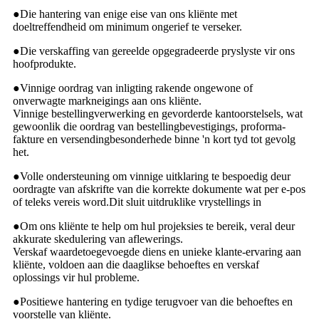
●
Die hantering van enige eise van ons kliënte met
doeltreffendheid om minimum ongerief te verseker.
●
Die verskaffing van gereelde opgegradeerde pryslyste vir ons
hoofprodukte.
●
Vinnige oordrag van inligting rakende ongewone of
onverwagte markneigings aan ons kliënte.
Vinnige bestellingverwerking en gevorderde kantoorstelsels, wat
gewoonlik die oordrag van bestellingbevestigings, proforma-
fakture en versendingbesonderhede binne 'n kort tyd tot gevolg
het.
●
Volle ondersteuning om vinnige uitklaring te bespoedig deur
oordragte van afskrifte van die korrekte dokumente wat per e-pos
of teleks vereis word.Dit sluit uitdruklike vrystellings in
●
Om ons kliënte te help om hul projeksies te bereik, veral deur
akkurate skedulering van aflewerings.
Verskaf waardetoegevoegde diens en unieke klante-ervaring aan
kliënte, voldoen aan die daaglikse behoeftes en verskaf
oplossings vir hul probleme.
●
Positiewe hantering en tydige terugvoer van die behoeftes en
voorstelle van kliënte.