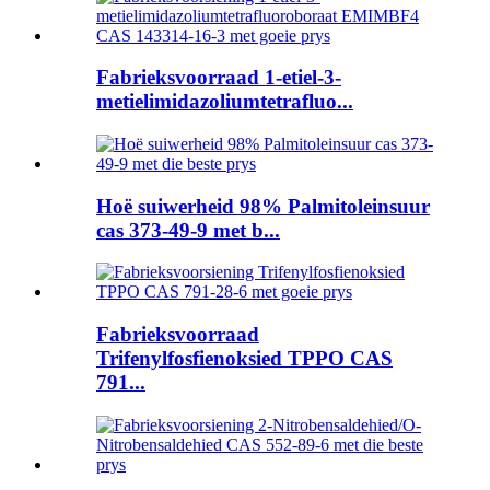
Fabrieksvoorraad 1-etiel-3-
metielimidazoliumtetrafluo...
Hoë suiwerheid 98% Palmitoleinsuur
cas 373-49-9 met b...
Fabrieksvoorraad
Trifenylfosfienoksied TPPO CAS
791...