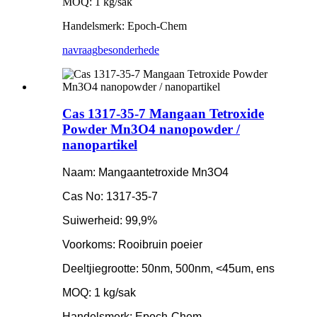
MOQ: 1 kg/sak
Handelsmerk: Epoch-Chem
navraag
besonderhede
Cas 1317-35-7 Mangaan Tetroxide
Powder Mn3O4 nanopowder /
nanopartikel
Naam: Mangaantetroxide Mn3O4
Cas No: 1317-35-7
Suiwerheid: 99,9%
Voorkoms: Rooibruin poeier
Deeltjiegrootte: 50nm, 500nm, <45um, ens
MOQ: 1 kg/sak
Handelsmerk: Epoch-Chem