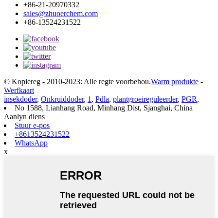
+86-21-20970332
sales@zhuoerchem.com
+86-13524231522
© Kopiereg - 2010-2023: Alle regte voorbehou.
Warm produkte
-
Werfkaart
insekdoder
,
Onkruiddoder
,
1
,
Pdla
,
plantgroeireguleerder
,
PGR
,
No 1588, Lianhang Road, Minhang Dist, Sjanghai, China
Aanlyn diens
Stuur e-pos
+8613524231522
WhatsApp
x