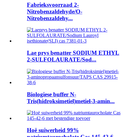
Fabrieksvoorraad 2-
Nitrobenzaldehyde/O-
Nitrobenzaldehy...
Lae prys benatter SODIUM ETHYL
2-SULFOLAURATE/Sod...
Biologiese buffer N-
Tris(hidroksimetiel)metiel-3-amin...
Hoë suiwerheid 99%
natriumtaurocholate Cas 145-42-6