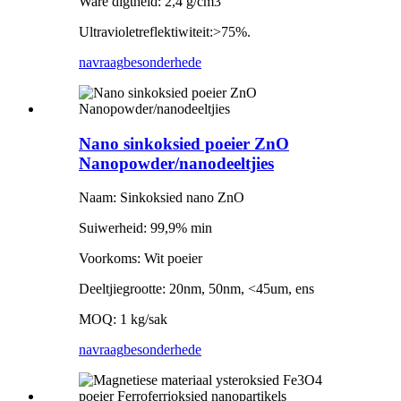
Ware digtheid: 2,4 g/cm3
Ultravioletreflektiwiteit:>75%.
navraag
besonderhede
Nano sinkoksied poeier ZnO
Nanopowder/nanodeeltjies
Naam: Sinkoksied nano ZnO
Suiwerheid: 99,9% min
Voorkoms: Wit poeier
Deeltjiegrootte: 20nm, 50nm, <45um, ens
MOQ: 1 kg/sak
navraag
besonderhede