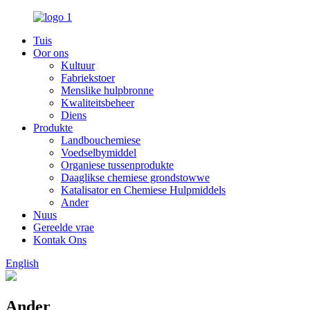
Tuis
Oor ons
Kultuur
Fabriekstoer
Menslike hulpbronne
Kwaliteitsbeheer
Diens
Produkte
Landbouchemiese
Voedselbymiddel
Organiese tussenprodukte
Daaglikse chemiese grondstowwe
Katalisator en Chemiese Hulpmiddels
Ander
Nuus
Gereelde vrae
Kontak Ons
English
Ander