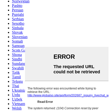
Norwegian
Pashto
Persian
Punjabi
Serbian
Sesotho
Sinhala
Slovak
Slovenian
Somali
Samoan
Scots Gaelic
Shona
Sindhi
Sundanese
Swahili
Tajik
Tamil
Telugu
Thai
Ukrainian
Urdu
Uzbek
Vietnamese
Welsh