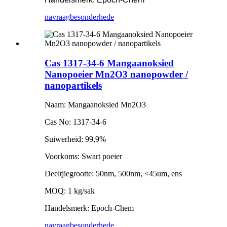
navraag
besonderhede
Cas 1317-34-6 Mangaanoksied
Nanopoeier Mn2O3 nanopowder /
nanopartikels
Naam: Mangaanoksied Mn2O3
Cas No: 1317-34-6
Suiwerheid: 99,9%
Voorkoms: Swart poeier
Deeltjiegrootte: 50nm, 500nm, <45um, ens
MOQ: 1 kg/sak
Handelsmerk: Epoch-Chem
navraag
besonderhede