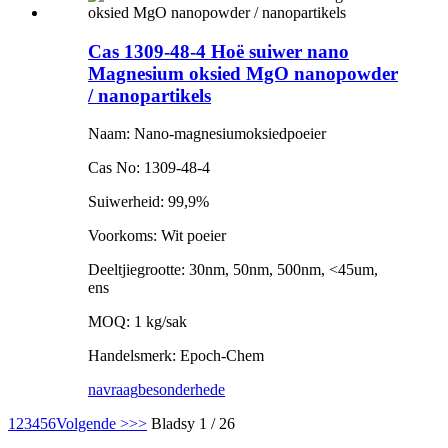
Cas 1309-48-4 Hoë suiwer nano
Magnesium oksied MgO nanopowder
/ nanopartikels
Naam: Nano-magnesiumoksiedpoeier
Cas No: 1309-48-4
Suiwerheid: 99,9%
Voorkoms: Wit poeier
Deeltjiegrootte: 30nm, 50nm, 500nm, <45um,
ens
MOQ: 1 kg/sak
Handelsmerk: Epoch-Chem
navraag
besonderhede
1
2
3
4
5
6
Volgende >
>>
Bladsy 1 / 26