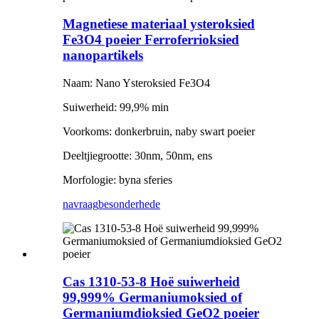
Magnetiese materiaal ysteroksied
Fe3O4 poeier Ferroferrioksied
nanopartikels
Naam: Nano Ysteroksied Fe3O4
Suiwerheid: 99,9% min
Voorkoms: donkerbruin, naby swart poeier
Deeltjiegrootte: 30nm, 50nm, ens
Morfologie: byna sferies
navraag
besonderhede
Cas 1310-53-8 Hoë suiwerheid
99,999% Germaniumoksied of
Germaniumdioksied GeO2 poeier