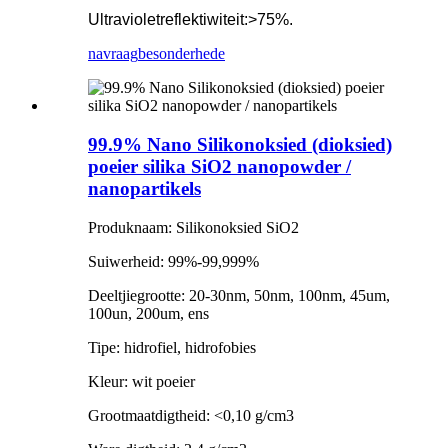
Ultravioletreflektiwiteit:>75%.
navraag
besonderhede
99.9% Nano Silikonoksied (dioksied)
poeier silika SiO2 nanopowder /
nanopartikels
Produknaam: Silikonoksied SiO2
Suiwerheid: 99%-99,999%
Deeltjiegrootte: 20-30nm, 50nm, 100nm, 45um,
100un, 200um, ens
Tipe: hidrofiel, hidrofobies
Kleur: wit poeier
Grootmaatdigtheid: <0,10 g/cm3