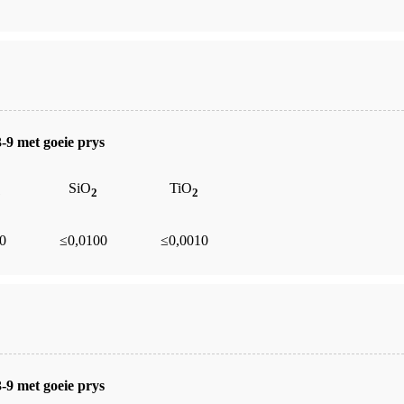
-9 met goeie prys
SiO
TiO
3
2
2
0
≤0,0100
≤0,0010
-9 met goeie prys