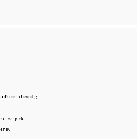
 of soos u benodig.
en koel plek.
l nie.