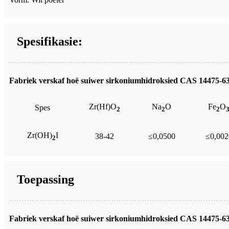
Spesifikasie:
Fabriek verskaf hoë suiwer sirkoniumhidroksied CAS 14475-63
Zr(Hf)O
Na
O
Fe
O
Spes
2
2
2
Zr(OH)
I
38-42
≤0,0500
≤0,002
2
Toepassing
Fabriek verskaf hoë suiwer sirkoniumhidroksied CAS 14475-63