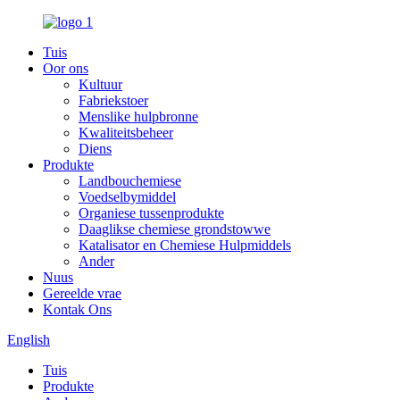
Tuis
Oor ons
Kultuur
Fabriekstoer
Menslike hulpbronne
Kwaliteitsbeheer
Diens
Produkte
Landbouchemiese
Voedselbymiddel
Organiese tussenprodukte
Daaglikse chemiese grondstowwe
Katalisator en Chemiese Hulpmiddels
Ander
Nuus
Gereelde vrae
Kontak Ons
English
Tuis
Produkte