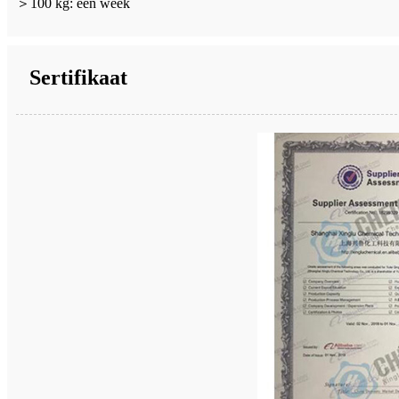
＞
100 kg: een week
Sertifikaat