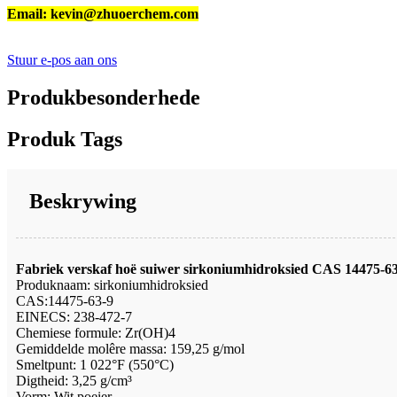
Email: kevin@zhuoerchem.com
Stuur e-pos aan ons
Produkbesonderhede
Produk Tags
Beskrywing
Fabriek verskaf hoë suiwer sirkoniumhidroksied CAS 14475-63
Produknaam: sirkoniumhidroksied
CAS:14475-63-9
EINECS: 238-472-7
Chemiese formule: Zr(OH)4
Gemiddelde molêre massa: 159,25 g/mol
Smeltpunt: 1 022°F (550°C)
Digtheid: 3,25 g/cm³
Vorm: Wit poeier