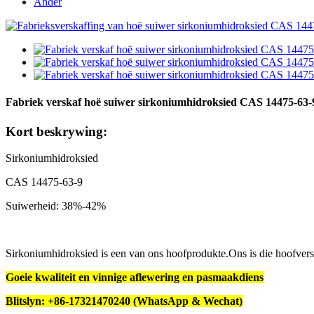
Ander
Fabriek verskaf hoë suiwer sirkoniumhidroksied CAS 14475-63-9
Kort beskrywing:
Sirkoniumhidroksied
CAS 14475-63-9
Suiwerheid: 38%-42%
Sirkoniumhidroksied is een van ons hoofprodukte.Ons is die hoofvers
Goeie kwaliteit en vinnige aflewering en pasmaakdiens
Blitslyn: +86-17321470240 (WhatsApp & Wechat)