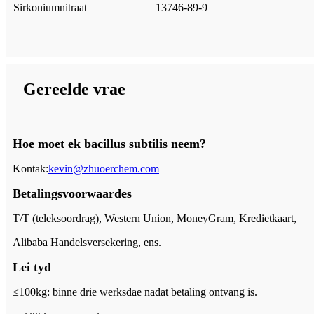
Sirkoniumnitraat
13746-89-9
Gereelde vrae
Hoe moet ek bacillus subtilis neem?
Kontak:
kevin@zhuoerchem.com
Betalingsvoorwaardes
T/T (teleksoordrag), Western Union, MoneyGram, Kredietkaart,
Alibaba Handelsversekering, ens.
Lei tyd
≤100kg: binne drie werksdae nadat betaling ontvang is.