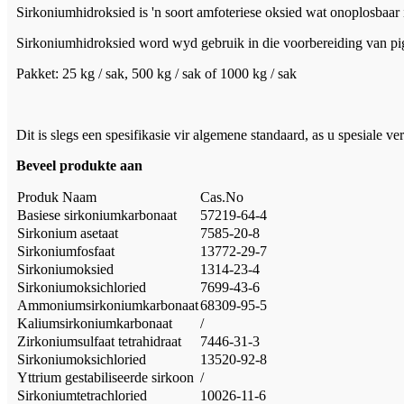
Sirkoniumhidroksied is 'n soort amfoteriese oksied wat onoplosbaar in
Sirkoniumhidroksied word wyd gebruik in die voorbereiding van pig
Pakket: 25 kg / sak, 500 kg / sak of 1000 kg / sak
Dit is slegs een spesifikasie vir algemene standaard, as u spesiale ve
Beveel produkte aan
Produk Naam
Cas.No
Basiese sirkoniumkarbonaat
57219-64-4
Sirkonium asetaat
7585-20-8
Sirkoniumfosfaat
13772-29-7
Sirkoniumoksied
1314-23-4
Sirkoniumoksichloried
7699-43-6
Ammoniumsirkoniumkarbonaat
68309-95-5
Kaliumsirkoniumkarbonaat
/
Zirkoniumsulfaat tetrahidraat
7446-31-3
Sirkoniumoksichloried
13520-92-8
Yttrium gestabiliseerde sirkoon
/
Sirkoniumtetrachloried
10026-11-6