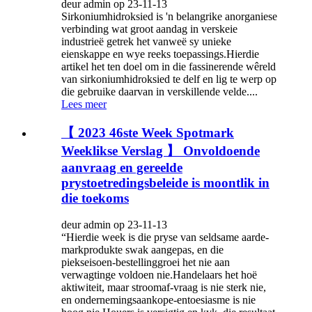
deur admin op 23-11-13
Sirkoniumhidroksied is 'n belangrike anorganiese
verbinding wat groot aandag in verskeie
industrieë getrek het vanweë sy unieke
eienskappe en wye reeks toepassings.Hierdie
artikel het ten doel om in die fassinerende wêreld
van sirkoniumhidroksied te delf en lig te werp op
die gebruike daarvan in verskillende velde....
Lees meer
【 2023 46ste Week Spotmark
Weeklikse Verslag 】 Onvoldoende
aanvraag en gereelde
prystoetredingsbeleide is moontlik in
die toekoms
deur admin op 23-11-13
“Hierdie week is die pryse van seldsame aarde-
markprodukte swak aangepas, en die
piekseisoen-bestellinggroei het nie aan
verwagtinge voldoen nie.Handelaars het hoë
aktiwiteit, maar stroomaf-vraag is nie sterk nie,
en ondernemingsaankope-entoesiasme is nie