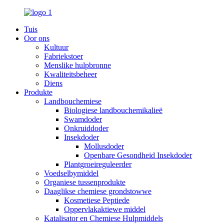
Tuis
Oor ons
Kultuur
Fabriekstoer
Menslike hulpbronne
Kwaliteitsbeheer
Diens
Produkte
Landbouchemiese
Biologiese landbouchemikalieë
Swamdoder
Onkruiddoder
Insekdoder
Mollusdoder
Openbare Gesondheid Insekdoder
Plantgroeireguleerder
Voedselbymiddel
Organiese tussenprodukte
Daaglikse chemiese grondstowwe
Kosmetiese Peptiede
Oppervlakaktiewe middel
Katalisator en Chemiese Hulpmiddels