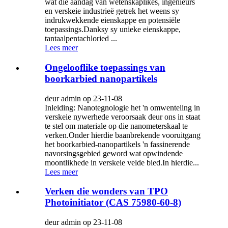
wat die aandag van wetenskaplikes, ingenieurs
en verskeie industrieë getrek het weens sy
indrukwekkende eienskappe en potensiële
toepassings.Danksy sy unieke eienskappe,
tantaalpentachloried ...
Lees meer
Ongelooflike toepassings van
boorkarbied nanopartikels
deur admin op 23-11-08
Inleiding: Nanotegnologie het 'n omwenteling in
verskeie nywerhede veroorsaak deur ons in staat
te stel om materiale op die nanometerskaal te
verken.Onder hierdie baanbrekende vooruitgang
het boorkarbied-nanopartikels 'n fassinerende
navorsingsgebied geword wat opwindende
moontlikhede in verskeie velde bied.In hierdie...
Lees meer
Verken die wonders van TPO
Photoinitiator (CAS 75980-60-8)
deur admin op 23-11-08