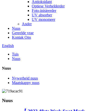
Antioksidant
Optiese Verhelderder
Foto-inisieerder
UV absorber
UV monomeer
Ander
Nuus
Gereelde vrae
Kontak Ons
English
Tuis
Nuus
Nuus
Nywerheid nuus
Maatskappy nuus
Nuus