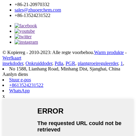
+86-21-20970332
sales@zhuoerchem.com
+86-13524231522
© Kopiereg - 2010-2023: Alle regte voorbehou.
Warm produkte
-
Werfkaart
insekdoder
,
Onkruiddoder
,
Pdla
,
PGR
,
plantgroeireguleerder
,
1
,
No 1588, Lianhang Road, Minhang Dist, Sjanghai, China
Aanlyn diens
Stuur e-pos
+8613524231522
WhatsApp
x