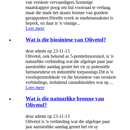
van verskeie vervaardigers.Sommige
maatskappye poog om hul voorraad te verlaag,
maar die mark het skaars bronne van goedere
gerapporteer.Hierdie week se marktransaksies is
beperk, en daar is 'n vinnige...
Lees meer
Wat is die biosintese van Olivetol?
deur admin op 23-11-13
Olivetol, ook bekend as 5-pentielresorsinol, is 'n
natuurlike verbinding wat die afgelope paar jaar
aansienlike aandag geniet het vir sy potensiële
farmaseutiese en industriële toepassings.Dit is 'n
voorlopermolekule vir die biosintese van verskeie
verbindings, insluitend cannabinoïden wat op ...
Lees meer
Wat is die natuurlike bronne van
Olivetol?
deur admin op 23-11-13
Olivetol is 'n verbinding wat die afgelope paar
jaar aansienlike aandag geniet het vir sy