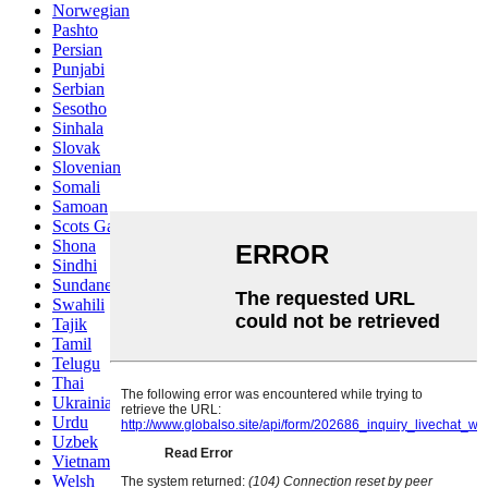
Norwegian
Pashto
Persian
Punjabi
Serbian
Sesotho
Sinhala
Slovak
Slovenian
Somali
Samoan
Scots Gaelic
Shona
Sindhi
Sundanese
Swahili
Tajik
Tamil
Telugu
Thai
Ukrainian
Urdu
Uzbek
Vietnamese
Welsh