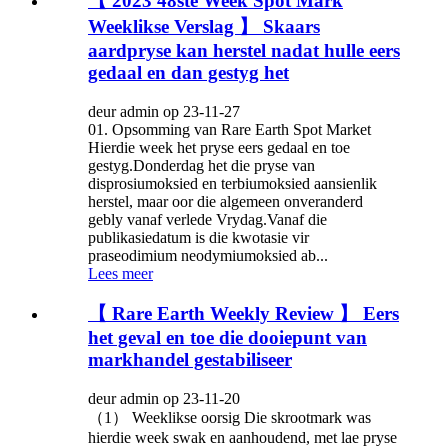
【 2023 48ste Week Spot Mark
Weeklikse Verslag 】 Skaars
aardpryse kan herstel nadat hulle eers
gedaal en dan gestyg het
deur admin op 23-11-27
01. Opsomming van Rare Earth Spot Market
Hierdie week het pryse eers gedaal en toe
gestyg.Donderdag het die pryse van
disprosiumoksied en terbiumoksied aansienlik
herstel, maar oor die algemeen onveranderd
gebly vanaf verlede Vrydag.Vanaf die
publikasiedatum is die kwotasie vir
praseodimium neodymiumoksied ab...
Lees meer
【 Rare Earth Weekly Review 】 Eers
het geval en toe die dooiepunt van
markhandel gestabiliseer
deur admin op 23-11-20
（1） Weeklikse oorsig Die skrootmark was
hierdie week swak en aanhoudend, met lae pryse