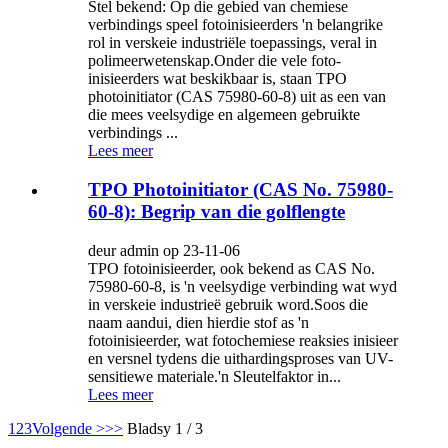
Stel bekend: Op die gebied van chemiese
verbindings speel fotoinisieerders 'n belangrike
rol in verskeie industriële toepassings, veral in
polimeerwetenskap.Onder die vele foto-
inisieerders wat beskikbaar is, staan ​​TPO
photoinitiator (CAS 75980-60-8) uit as een van
die mees veelsydige en algemeen gebruikte
verbindings ...
Lees meer
TPO Photoinitiator (CAS No. 75980-
60-8): Begrip van die golflengte
deur admin op 23-11-06
TPO fotoinisieerder, ook bekend as CAS No.
75980-60-8, is 'n veelsydige verbinding wat wyd
in verskeie industrieë gebruik word.Soos die
naam aandui, dien hierdie stof as 'n
fotoinisieerder, wat fotochemiese reaksies inisieer
en versnel tydens die uithardingsproses van UV-
sensitiewe materiale.'n Sleutelfaktor in...
Lees meer
1
2
3
Volgende >
>>
Bladsy 1 / 3