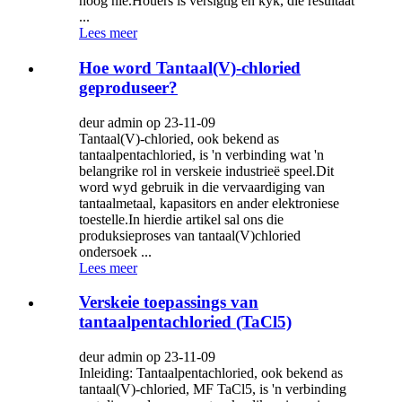
hoog nie.Houers is versigtig en kyk, die resultaat
...
Lees meer
Hoe word Tantaal(V)-chloried
geproduseer?
deur admin op 23-11-09
Tantaal(V)-chloried, ook bekend as
tantaalpentachloried, is 'n verbinding wat 'n
belangrike rol in verskeie industrieë speel.Dit
word wyd gebruik in die vervaardiging van
tantaalmetaal, kapasitors en ander elektroniese
toestelle.In hierdie artikel sal ons die
produksieproses van tantaal(V)chloried
ondersoek ...
Lees meer
Verskeie toepassings van
tantaalpentachloried (TaCl5)
deur admin op 23-11-09
Inleiding: Tantaalpentachloried, ook bekend as
tantaal(V)-chloried, MF TaCl5, is 'n verbinding