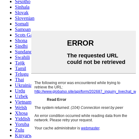
Sesotho
Sinhala
Slovak
Slovenian
Somali
Samoan
Scots Gaelic
Shona
Sindhi
Sundanese
Swahili
Tajik
Tamil
Telugu
Thai
Ukrainian
Urdu
Uzbek
Vietnamese
Welsh
Xhosa
Yiddish
Yoruba
Zulu
Kinyarwanda