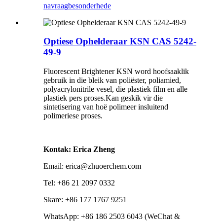
navraag
besonderhede
Optiese Ophelderaar KSN CAS 5242-
49-9
Fluorescent Brightener KSN word hoofsaaklik
gebruik in die bleik van poliëster, poliamied,
polyacrylonitrile vesel, die plastiek film en alle
plastiek pers proses.Kan geskik vir die
sintetisering van hoë polimeer insluitend
polimeriese proses.
Kontak: Erica Zheng
Email: erica@zhuoerchem.com
Tel: +86 21 2097 0332
Skare: +86 177 1767 9251
WhatsApp: +86 186 2503 6043 (WeChat &