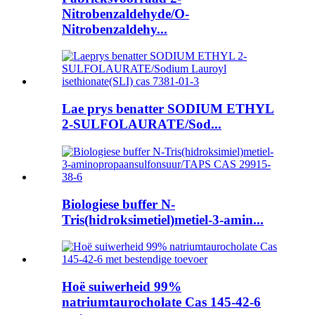
Nitrobenzaldehyde/O-
Nitrobenzaldehy...
Lae prys benatter SODIUM ETHYL
2-SULFOLAURATE/Sod...
Biologiese buffer N-
Tris(hidroksimetiel)metiel-3-amin...
Hoë suiwerheid 99%
natriumtaurocholate Cas 145-42-6