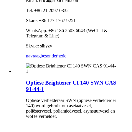
Email: erica@shxlchem.com
Tel: +86 21 2097 0332
Skare: +86 177 1767 9251
WhatsApp: +86 186 2503 6043 (WeChat &
Telegram & Line)
Skype: slhyzy
navraag
besonderhede
Optiese Brightener CI 140 SWN CAS
91-44-1
Optiese verhelderaar SWN (optiese verhelderder
140) word gebruik om asetaatvesel,
poliëstervesel, poliamiedvesel, asynsuurvesel en
wol te verhelder.