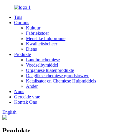
Tuis
Oor ons
Kultuur
Fabriekstoer
Menslike hulpbronne
Kwaliteitsbeheer
Diens
Produkte
Landbouchemiese
Voedselbymiddel
Organiese tussenprodukte
Daaglikse chemiese grondstowwe
Katalisator en Chemiese Hulpmiddels
Ander
Nuus
Gereelde vrae
Kontak Ons
English
Produkte