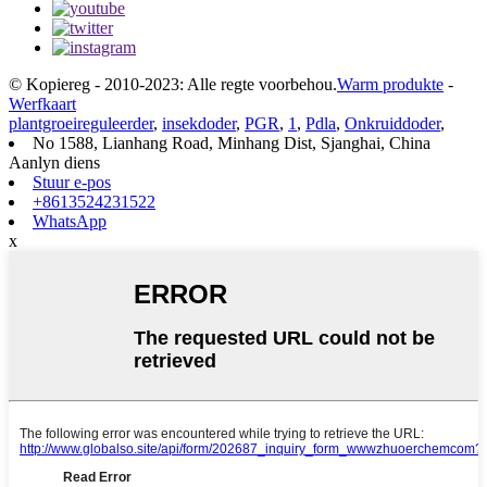
© Kopiereg - 2010-2023: Alle regte voorbehou.
Warm produkte
-
Werfkaart
plantgroeireguleerder
,
insekdoder
,
PGR
,
1
,
Pdla
,
Onkruiddoder
,
No 1588, Lianhang Road, Minhang Dist, Sjanghai, China
Aanlyn diens
Stuur e-pos
+8613524231522
WhatsApp
x