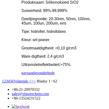
Produknaam: Silikonoksied SiO2
Suiwerheid: 99%-99,999%
Deeltjiegrootte: 20-30nm, 50nm, 100nm,
45um, 100un, 200um, ens
Tipe: hidrofiel, hidrofobies
Kleur: wit poeier
Grootmaatdigtheid: <0,10 g/cm3
Ware digtheid: 2,4 g/cm3
Ultravioletreflektiwiteit:>75%.
navraag
besonderhede
1
2
3
4
5
6
Volgende >
>>
Bladsy 1 / 62
+86-21-20970332
sales@zhuoerchem.com
+86-13524231522