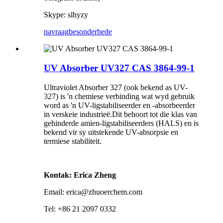
Skype: slhyzy
navraag
besonderhede
UV Absorber UV327 CAS 3864-99-1
Ultraviolet Absorber 327 (ook bekend as UV-
327) is 'n chemiese verbinding wat wyd gebruik
word as 'n UV-ligstabiliseerder en -absorbeerder
in verskeie industrieë.Dit behoort tot die klas van
gehinderde amien-ligstabiliseerders (HALS) en is
bekend vir sy uitstekende UV-absorpsie en
termiese stabiliteit.
Kontak: Erica Zheng
Email: erica@zhuoerchem.com
Tel: +86 21 2097 0332