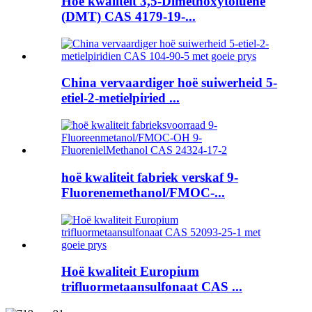
Hoë kwaliteit 3,5-Dimethoxytoluene
(DMT) CAS 4179-19-...
China vervaardiger hoë suiwerheid 5-
etiel-2-metielpiried ...
hoë kwaliteit fabriek verskaf 9-
Fluorenemethanol/FMOC-...
Hoë kwaliteit Europium
trifluormetaansulfonaat CAS ...