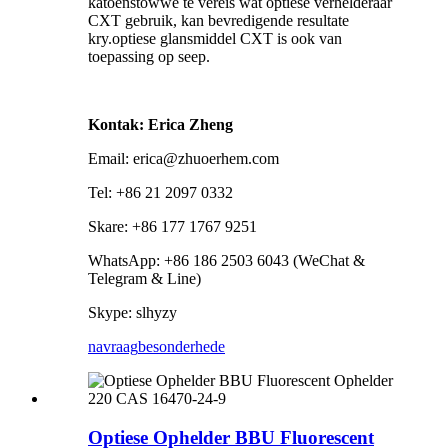
katoenstowwe te vereis wat optiese verhelderaar
CXT gebruik, kan bevredigende resultate
kry.optiese glansmiddel CXT is ook van
toepassing op seep.
Kontak: Erica Zheng
Email: erica@zhuoerhem.com
Tel: +86 21 2097 0332
Skare: +86 177 1767 9251
WhatsApp: +86 186 2503 6043 (WeChat &
Telegram & Line)
Skype: slhyzy
navraag
besonderhede
Optiese Ophelder BBU Fluorescent