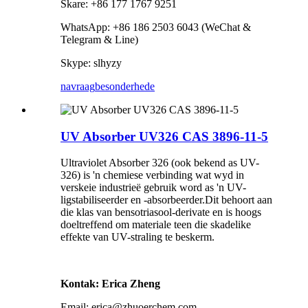
Skare: +86 177 1767 9251
WhatsApp: +86 186 2503 6043 (WeChat &
Telegram & Line)
Skype: slhyzy
navraag
besonderhede
UV Absorber UV326 CAS 3896-11-5
Ultraviolet Absorber 326 (ook bekend as UV-
326) is 'n chemiese verbinding wat wyd in
verskeie industrieë gebruik word as 'n UV-
ligstabiliseerder en -absorbeerder.Dit behoort aan
die klas van bensotriasool-derivate en is hoogs
doeltreffend om materiale teen die skadelike
effekte van UV-straling te beskerm.
Kontak: Erica Zheng
Email: erica@zhuoerchem.com