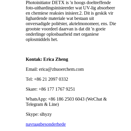
Photoinitiator DETX is 'n hoogs doeltreffende
foto-uithardingsinisieerder wat UV-lig absorbeer
en chemiese reaksies inisieer.2. Dit is geskik vir
lighardende materiale wat bestaan ​​uit
onversadigde poliëster, akrielmonomeer, ens. Die
grootste voordeel daarvan is dat dit 'n goeie
onderlinge oplosbaarheid met organiese
oplosmiddels het.
Kontak: Erica Zheng
Email: erica@zhuoerchem.com
Tel: +86 21 2097 0332
Skare: +86 177 1767 9251
WhatsApp: +86 186 2503 6043 (WeChat &
Telegram & Line)
Skype: slhyzy
navraag
besonderhede