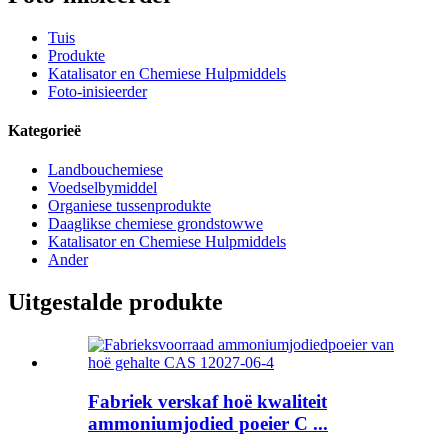
Tuis
Produkte
Katalisator en Chemiese Hulpmiddels
Foto-inisieerder
Kategorieë
Landbouchemiese
Voedselbymiddel
Organiese tussenprodukte
Daaglikse chemiese grondstowwe
Katalisator en Chemiese Hulpmiddels
Ander
Uitgestalde produkte
Fabriek verskaf hoë kwaliteit
ammoniumjodied poeier C ...