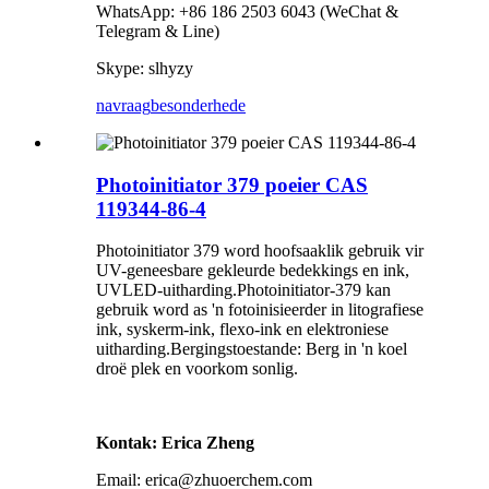
WhatsApp: +86 186 2503 6043 (WeChat &
Telegram & Line)
Skype: slhyzy
navraag
besonderhede
Photoinitiator 379 poeier CAS
119344-86-4
Photoinitiator 379 word hoofsaaklik gebruik vir
UV-geneesbare gekleurde bedekkings en ink,
UVLED-uitharding.Photoinitiator-379 kan
gebruik word as 'n fotoinisieerder in litografiese
ink, syskerm-ink, flexo-ink en elektroniese
uitharding.Bergingstoestande: Berg in 'n koel
droë plek en voorkom sonlig.
Kontak: Erica Zheng
Email: erica@zhuoerchem.com