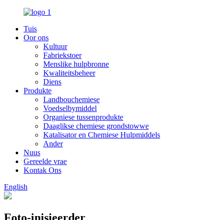
Tuis
Oor ons
Kultuur
Fabriekstoer
Menslike hulpbronne
Kwaliteitsbeheer
Diens
Produkte
Landbouchemiese
Voedselbymiddel
Organiese tussenprodukte
Daaglikse chemiese grondstowwe
Katalisator en Chemiese Hulpmiddels
Ander
Nuus
Gereelde vrae
Kontak Ons
English
Foto-inisieerder