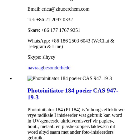
Email: erica@zhuoerchem.com
Tel: +86 21 2097 0332
Skare: +86 177 1767 9251
WhatsApp: +86 186 2503 6043 (WeChat &
Telegram & Line)
Skype: slhyzy
navraag
besonderhede
Photoinitiator 184 poeier CAS 947-
19-3
Photoinitiator 184 (PI 184) is 'n hoogs effektiewe
vrye radikale I inisieerder wat gebruik kan word
in UV-geneesde akrielvernisverf vir papier-,
hout-, metaal- en plastiekoppervlaktes.En dit
word altyd saam met ander foto-inisieerders
gebruik.