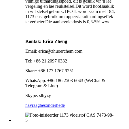
vinnige uithardingsspoed, dit is geskik vir 'n lae
vergeling en lae reukstelsel.Dit word hoofsaaklik
in wit stelsel gebruik.TPO-L word saam met 184,
1173 ens. gebruik om oppervlakuithardingseffek
te verbeter.Die aanbevole dosis is 0,3-5% w/w.
Kontak: Erica Zheng
Email: erica@zhuoerchem.com
Tel: +86 21 2097 0332
Skare: +86 177 1767 9251
WhatsApp: +86 186 2503 6043 (WeChat &
Telegram & Line)
Skype: slhyzy
navraag
besonderhede