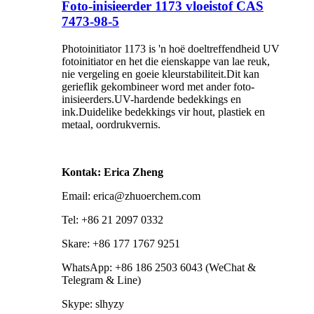
Foto-inisieerder 1173 vloeistof CAS
7473-98-5
Photoinitiator 1173 is 'n hoë doeltreffendheid UV
fotoinitiator en het die eienskappe van lae reuk,
nie vergeling en goeie kleurstabiliteit.Dit kan
gerieflik gekombineer word met ander foto-
inisieerders.UV-hardende bedekkings en
ink.Duidelike bedekkings vir hout, plastiek en
metaal, oordrukvernis.
Kontak: Erica Zheng
Email: erica@zhuoerchem.com
Tel: +86 21 2097 0332
Skare: +86 177 1767 9251
WhatsApp: +86 186 2503 6043 (WeChat &
Telegram & Line)
Skype: slhyzy