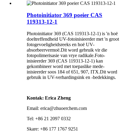
Photoinitiator 369 poeier CAS
119313-12-1
Photoinitiator 369 (CAS 119313-12-1) is 'n hoë
doeltreffendheid UV-fotoinisieerder met 'n groot
fotogevoeligheidsreeks en hoë UV-
absorbeervermoë.Dit word gebruik vir die
fotopolimerisasie van vrye radikale.Foto-
inisieerder 369 (CAS 119313-12-1) kan
gekombineer word met toepaslike mede-
inisieerder soos 184 of 651, 907, ITX.Dit word
gebruik in UV-verhardingsink en -bedekkings.
Kontak: Erica Zheng
Email: erica@zhuoerchem.com
Tel: +86 21 2097 0332
Skare: +86 177 1767 9251