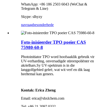
WhatsApp: +86 186 2503 6043 (WeChat &
Telegram & Line)
Skype: slhyzy
navraag
besonderhede
Foto-inisieerder TPO poeier CAS
75980-60-8
Photoinitiator TPO word hoofsaaklik gebruik vir
UV-verharding, onversadigde stireenpoliëster en
akrielhars.Sy UV-spektrum is in die
langgolfgebied geleë, wat wit verf en dik laag
heeltemal kan genees.
Kontak: Erica Zheng
Email: erica@shxlchem.com
Tel: +86 21 2097 0332