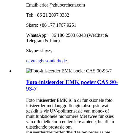
Email: erica@zhuoerchem.com
Tel: +86 21 2097 0332
Skare: +86 177 1767 9251
WhatsApp: +86 186 2503 6043 (WeChat &
Telegram & Line)
Skype: slhyzy
navraag
besonderhede
Foto-inisieerder EMK poeier CAS 90-
93-7
Foto-inisieerder EMK is 'n di-funksionele foto-
inisieerder met langgolflengte-absorpsie wat
geskik is vir UV-polimerisasie van mono- of
multifunksionele monomere.Met twee funksies
van difenielketoon en tersiêre amiene, het dit 'n
uitstekende prestasie om
inisieerderdoeltreffendheid te bevorder as nie-