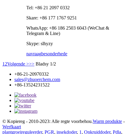
Tel: +86 21 2097 0332
Skare: +86 177 1767 9251
WhatsApp: +86 186 2503 6043 (WeChat &
Telegram & Line)
Skype: slhyzy
navraag
besonderhede
1
2
Volgende >
>>
Bladsy 1/2
+86-21-20970332
sales@zhuoerchem.com
+86-13524231522
© Kopiereg - 2010-2023: Alle regte voorbehou.
Warm produkte
-
Werfkaart
plantgroeireguleerder
,
PGR
,
insekdoder
,
1
,
Onkruiddoder
,
Pdla
,