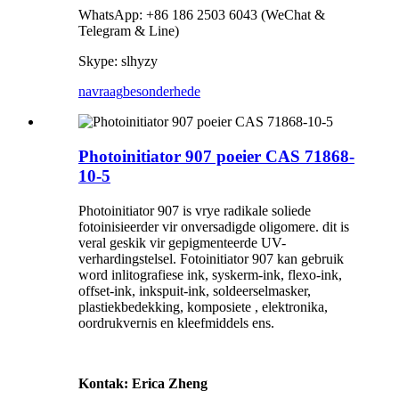
WhatsApp: +86 186 2503 6043 (WeChat &
Telegram & Line)
Skype: slhyzy
navraag
besonderhede
Photoinitiator 907 poeier CAS 71868-
10-5
Photoinitiator 907 is vrye radikale soliede
fotoinisieerder vir onversadigde oligomere. dit is
veral geskik vir gepigmenteerde UV-
verhardingstelsel. Fotoinitiator 907 kan gebruik
word inlitografiese ink, syskerm-ink, flexo-ink,
offset-ink, inkspuit-ink, soldeerselmasker,
plastiekbedekking, komposiete , elektronika,
oordrukvernis en kleefmiddels ens.
Kontak: Erica Zheng