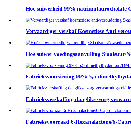
Hoë suiwerheid 99% natriumtaurocholate Ca
Vervaardiger verskaf Kosmetiese Anti-veroud
Hoë suiwer voedingsaanvulling Siaalsuur/N-a
Fabrieksvoorsiening 99% 5,5-dimethylhyd
Fabrieksverskaffing daaglikse sorg verwarm
Fabrieksvoorraad 6-Hexanalactone/6-Caprol