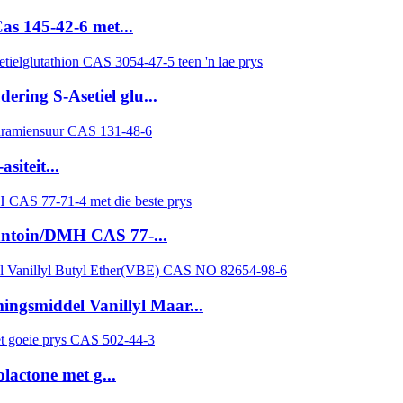
s 145-42-6 met...
ering S-Asetiel glu...
siteit...
antoin/DMH CAS 77-...
ingsmiddel Vanillyl Maar...
actone met g...