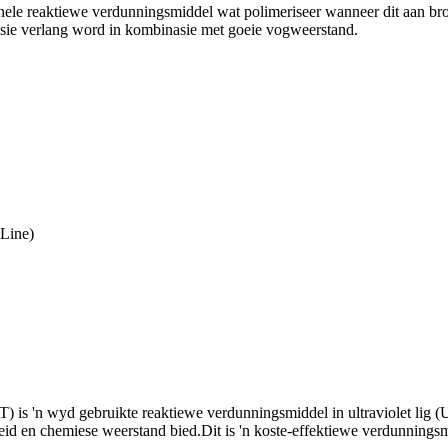
ele reaktiewe verdunningsmiddel wat polimeriseer wanneer dit aan bro
esie verlang word in kombinasie met goeie vogweerstand.
Line)
ebruikte reaktiewe verdunningsmiddel in ultraviolet lig (UV) e
eid en chemiese weerstand bied.Dit is 'n koste-effektiewe verdunningsm