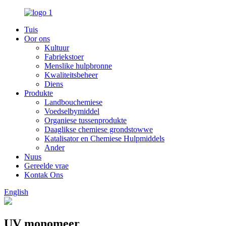
Tuis
Oor ons
Kultuur
Fabriekstoer
Menslike hulpbronne
Kwaliteitsbeheer
Diens
Produkte
Landbouchemiese
Voedselbymiddel
Organiese tussenprodukte
Daaglikse chemiese grondstowwe
Katalisator en Chemiese Hulpmiddels
Ander
Nuus
Gereelde vrae
Kontak Ons
English
UV monomeer