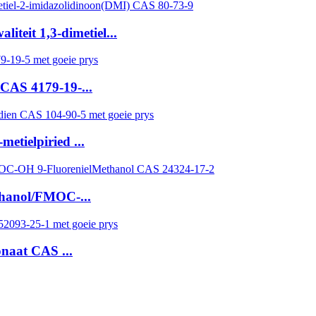
teit 1,3-dimetiel...
CAS 4179-19-...
etielpiried ...
ethanol/FMOC-...
onaat CAS ...