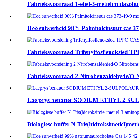
Fabrieksvoorraad 1-etiel-3-metielimidazoliu
Hoë suiwerheid 98% Palmitoleinsuur cas 373
Fabrieksvoorraad Trifenylfosfienoksied T
Fabrieksvoorraad 2-Nitrobenzaldehyde/O-N
Lae prys benatter SODIUM ETHYL 2-SU
Biologiese buffer N-Tris(hidroksimetiel)metie