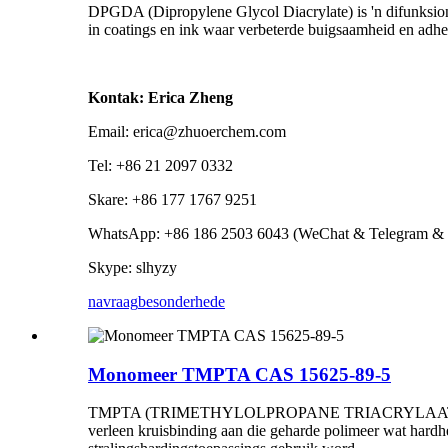
DPGDA (Dipropylene Glycol Diacrylate) is 'n difunksion
in coatings en ink waar verbeterde buigsaamheid en adh
Kontak: Erica Zheng
Email: erica@zhuoerchem.com
Tel: +86 21 2097 0332
Skare: +86 177 1767 9251
WhatsApp: +86 186 2503 6043 (WeChat & Telegram & 
Skype: slhyzy
navraag
besonderhede
Monomeer TMPTA CAS 15625-89-5
TMPTA (TRIMETHYLOLPROPANE TRIACRYLAAT) is 'n wyd g
verleen kruisbinding aan die geharde polimeer wat hardh