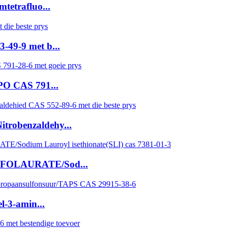
mtetrafluo...
-49-9 met b...
PPO CAS 791...
itrobenzaldehy...
LFOLAURATE/Sod...
l-3-amin...